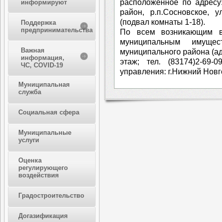
расположенное по адресу
информируют
район, р.п.Сосновское, 
(подвал комнаты 1-18).
Поддержка
предпринимательства
По всем возникающим в
муниципальным имущес
Важная
муниципального района (адр
информация,
этаж; тел. (83174)2-69-
ЧС, COVID-19
управления: г.Нижний Новго
Муниципальная
служба
Социальная сфера
Муниципальные
услуги
Оценка
регулирующего
воздействия
Градостроительство
Догазификация