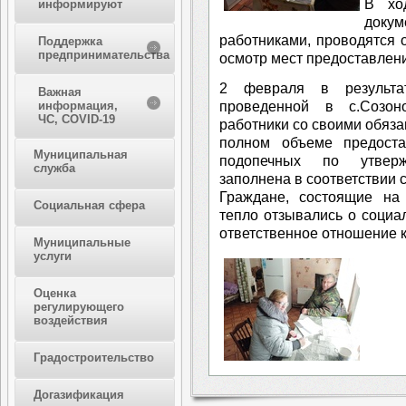
⁣В хо
информируют
докум
работниками, проводятся 
Поддержка
предпринимательства
осмотр мест предоставлени
2 февраля в результат
Важная
проведенной в с.Созон
информация,
ЧС, COVID-19
работники со своими обяза
полном объеме предоста
Муниципальная
подопечных по утверж
служба
заполнена в соответствии 
⁣Граждане, состоящие на
Социальная сфера
тепло отзывались о социа
ответственное отношение к
Муниципальные
услуги
Оценка
регулирующего
воздействия
Градостроительство
Догазификация