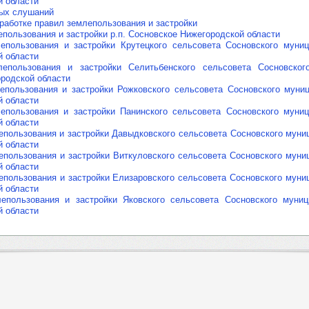
й области
ных слушаний
работке правил землепользования и застройки
пользования и застройки р.п. Сосновское Нижегородской области
епользования и застройки Крутецкого сельсовета Сосновского муниц
й области
епользования и застройки Селитьбенского сельсовета Сосновског
ородской области
епользования и застройки Рожковского сельсовета Сосновского муни
й области
епользования и застройки Панинского сельсовета Сосновского муниц
й области
епользования и застройки Давыдковского сельсовета Сосновского муни
й области
епользования и застройки Виткуловского сельсовета Сосновского муни
й области
епользования и застройки Елизаровского сельсовета Сосновского муни
й области
епользования и застройки Яковского сельсовета Сосновского муниц
й области