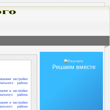
Решаем вместе
ванияи застройки
пального района
вания и застройки
пального района
вания и застройки
пального района