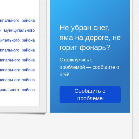
ипального района
Не убран снег,
о муниципального
яма на дороге, не
ципального района
горит фонарь?
ипального района
Столкнулись с
ципального района
проблемой — сообщите о
ципального района
ней!
ципального района
ипального района
Сообщить о
проблеме