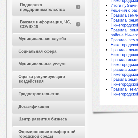
Нижегородско
Поддержка
Итоги публич
предпринимательства
Решения о раз
Правила земле
Правила земл
Важная информация, ЧС,
Нижегородско
COVID-19
Правила земл
района Нижег
Муниципальная служба
Правила земл
Нижегородско
Правила земл
Социальная сфера
Нижегородско
Правила земл
Муниципальные услуги
Нижегородско
Правила замл
Нижегородско
Оценка регулирующего
Правила земл
воздействия
Нижегородско
Правила земл
Градостроительство
Нижегородско
Догазификация
Центр развития бизнеса
Формирование комфортной
городской среды