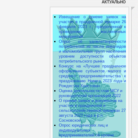
АКТУАЛЬНО
Извещение о приеме заявок на
участие в праздничной ярмарке 26
февраля 2023 г., приуроченной к
проведению масленичных
мероприятий
Опрос об удовлетворенности
потребителей из числа инвалидов
и маломобильных групп населения
уровнем доступности объектов
потребительского рынка
Конкурс на «Лучшее праздничное
оформление субъектов малого и
среднего предпринимательства к
празднованию Нового 2023 года и
Рождества Христова»
Оценка деятельности глав МСУ и
руководителей организаций 2022
О приеме заявок и документов на
участие в праздничной и
сельскохозяйственной ярмарках 27
августа 2022 года в р.п.
Сосновское
Опрос юридических лиц и
индивидуальных
предпринимателей об уровне