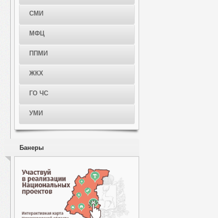
СМИ
МФЦ
ППМИ
ЖКХ
ГО ЧС
УМИ
Банеры