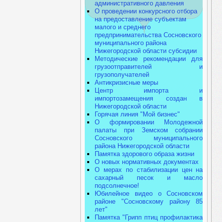
административного давления
О проведении конкурсного отбора
на предоставление субъектам
малого и среднего
предпринимательства Сосновского
муниципального района
Нижегородской области субсидии
Методические рекомендации для
грузоотправителей и
грузополучателей
Антикризисные меры
Центр импорта и
импортозамещения создан в
Нижегородской области
Горячая линия "Мой бизнес"
О формировании Молодежной
палаты при Земском собрании
Сосновского муниципального
района Нижегородской области
Памятка здорового образа жизни
О новых нормативных документах
О мерах по стабилизации цен на
сахарный песок и масло
подсолнечное!
Юбилейное видео о Сосновском
районе "Сосновскому району 85
лет"
Памятка "Грипп птиц профилактика