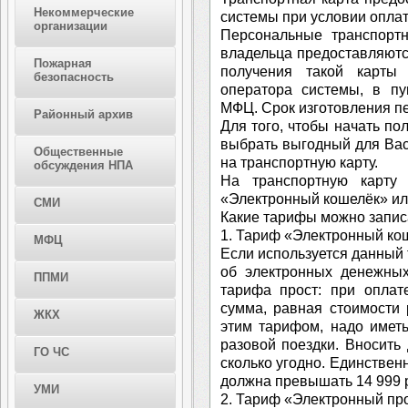
Некоммерческие
системы при условии оплат
организации
Персональные транспорт
владельца предоставляютс
Пожарная
получения такой карты
безопасность
оператора системы, в пу
МФЦ. Срок изготовления пе
Районный архив
Для того, чтобы начать по
выбрать выгодный для Вас 
Общественные
на транспортную карту.
обсуждения НПА
На транспортную карту
«Электронный кошелёк» ил
СМИ
Какие тарифы можно записа
1. Тариф «Электронный ко
МФЦ
Если используется данный
об электронных денежных
ППМИ
тарифа прост: при оплат
сумма, равная стоимости 
ЖКХ
этим тарифом, надо имет
разовой поездки. Вносить 
ГО ЧС
сколько угодно. Единствен
должна превышать 14 999 
УМИ
2. Тариф «Электронный про