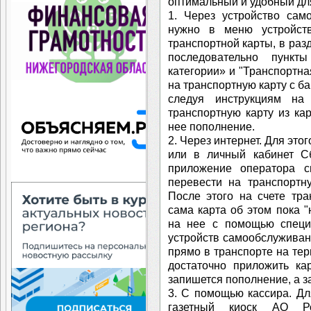
оптимальный и удобный дл
1. Через устройство сам
нужно в меню устройст
транспортной карты, в ра
последовательно пункт
категории» и "Транспортна
на транспортную карту с б
следуя инструкциям на
транспортную карту из ка
нее пополнение.
2. Через интернет. Для эт
или в личный кабинет С
приложение оператора 
перевести на транспортн
После этого на счете тра
сама карта об этом пока "
на нее с помощью специ
устройств самообслуживан
прямо в транспорте на тер
достаточно приложить ка
запишется пополнение, а з
3. С помощью кассира. Дл
газетный киоск АО Ро