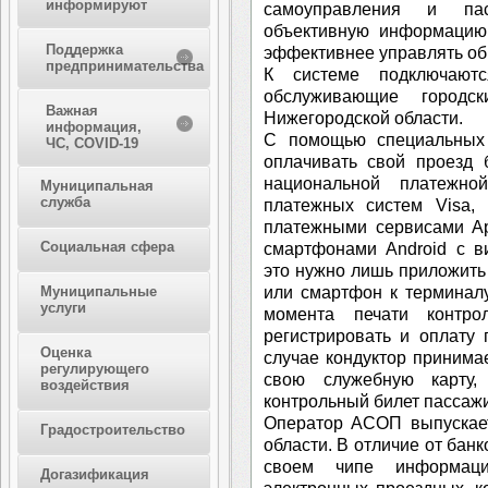
информируют
самоуправления и пас
объективную информацию 
Поддержка
эффективнее управлять о
предпринимательства
К системе подключаютс
обслуживающие город
Важная
Нижегородской области.
информация,
С помощью специальных 
ЧС, COVID-19
оплачивать свой проезд 
национальной платежно
Муниципальная
служба
платежных систем Visa, 
платежными сервисами Ap
Социальная сфера
смартфонами Android c в
это нужно лишь приложить
или смартфон к терминалу
Муниципальные
услуги
момента печати контро
регистрировать и оплату
Оценка
случае кондуктор принима
регулирующего
свою служебную карту,
воздействия
контрольный билет пассажи
Оператор АСОП выпускает
Градостроительство
области. В отличие от бан
своем чипе информац
Догазификация