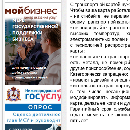
С транспортной картой нуж
Чтобы ваша карта работал
• не сгибайте, не перела
форму транспортной карты
• не подвергайте транспор
высоких температур, х
электромагнитных полей и 
с технологией распростр
карты ;
• не наносите на транспор
есть металл, не помещай
другие приспособления, с
Категорически запрещено:
• изменять дизайн и внешн
• использовать транспортн
в том числе несанкцион
модифицировать информа
карте, делать ее копии и ду
Гарантийный срок службы
года с момента ее актива
пять лет.