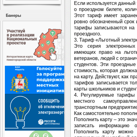
Если используется данный
о проездном билете, колич
Этот тариф имеет заране
Банеры
ровно обозначенный срок и
тарифы записываются на 
проездного.
3. Тариф «Льготный электр
Это серия электронных
имеющих право на льготы
ветеранов, людей с огран
студентов. Эти проездны
стоимость, которая должн
на карту. Действуют, как п
тарифов записывается тол
карты школьников и студен
4. Регулируемые тарифы 
местного самоуправл
транспортным предприяти
Как самостоятельно пополн
Пополнить карту – это зна
записать информацию о
Пополнить карту можно