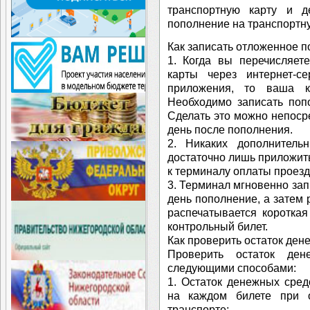
транспортную карту и д
пополнение на транспортну
Как записать отложенное п
1. Когда вы перечисляет
карты через интернет-
приложения, то ваша к
Необходимо записать поп
Сделать это можно непоср
день после пополнения.
2. Никаких дополнитель
достаточно лишь приложить
к терминалу оплаты проезд
3. Терминал мгновенно за
день пополнение, а затем 
распечатывается коротка
контрольный билет.
Как проверить остаток дене
Проверить остаток ден
следующими способами:
1. Остаток денежных сред
на каждом билете при 
транспорте;