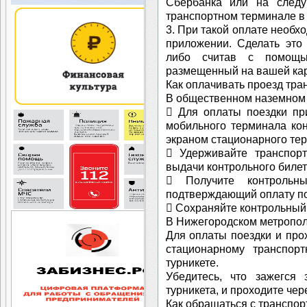
Сбербанка или на след
транспортном терминале в 
3. При такой оплате необх
приложении. Сделать это
либо считав с помощь
размещенный на вашей кар
Как оплачивать проезд тра
В общественном наземном
 Для оплаты поездки пр
мобильного терминала кон
экраном стационарного тер
 Удерживайте транспор
выдачи контрольного билет
 Получите контрольны
подтверждающий оплату по
 Сохраняйте контрольный 
В Нижегородском метропо
Для оплаты поездки и прох
стационарному транспорт
турникете.
Убедитесь, что зажегся 
турникета, и проходите чере
Как обращаться с транспор