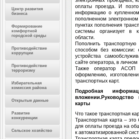
электронных проездных, к
оплаты проезда. И поэто
Центр развития
информацию о купленном
бизнеса
пополненном электронном 
пунктах пополнения трансп
Формирование
системы организует в 
комфортной
городской среды
области.
Пополнить транспортную
Противодействие
способом без комиссии: 
коррупции
устройства самообслужив
сайте оператора, в личном
Противодействие
Также оператор АСОП 
терроризму
оформлению, изготовлен
транспортных карт.
Избирательная
комиссия района
Подробная информ
вложении.Руководство
Открытые данные
карты
Развитие
Что такое транспортная ка
конкуренции
Транспортная карта – это 
для оплаты проезда на об
Сельское хозяйство
к автоматизированной сист
Транспортная карта предо