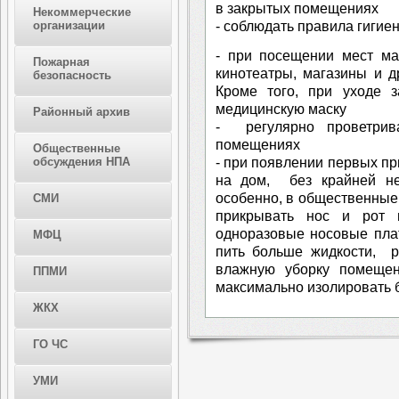
в закрытых помещениях
Некоммерческие
- соблюдать правила гигие
организации
- при посещении мест ма
Пожарная
кинотеатры, магазины и д
безопасность
Кроме того, при уходе 
медицинскую маску
Районный архив
- регулярно проветри
помещениях
Общественные
- при появлении первых пр
обсуждения НПА
на дом, без крайней не
особенно, в общественные
СМИ
прикрывать нос и рот п
одноразовые носовые плат
МФЦ
пить больше жидкости, р
влажную уборку помещени
ППМИ
максимально изолировать б
ЖКХ
ГО ЧС
УМИ