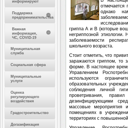
В настояще
информируют
отмечается
однако на
Поддержка
заболев
предпринимательства
исследован
гриппа А и В (которые вош
Важная
информация,
негриппозной этиологии. 
ЧС, COVID-19
заболеваемости респир
школьного возраста.
Муниципальная
служба
Стоит отметить, что прив
заражаются гриппом, то 
Социальная сфера
форме. В настоящее врем
Управлением Роспотреб
Муниципальные
используются огранич
услуги
образовательных учрежде
соблюдения личной гиг
Оценка
проветривания, прави
регулирующего
дезинфицирующими средс
воздействия
массовые мероприятия и
помещениях в учреждени
Градостроительство
территориях с повышенной
Догазификация
Управление Роспотребн