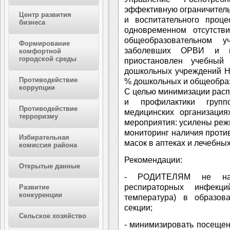
эффективную ограничитель
Центр развития
и воспитательного проц
бизнеса
одновременном отсутств
общеобразовательном 
Формирование
заболевших ОРВИ и г
комфортной
городской среды
приостановлен учебный
дошкольных учреждений Ни
Противодействие
% дошкольных и общеобра
коррупции
С целью минимизации рас
и профилактики групп
Противодействие
медицинских организация
терроризму
мероприятия: усилены реж
мониторинг наличия проти
Избирательная
масок в аптеках и лечебны
комиссия района
Рекомендации:
Открытые данные
- РОДИТЕЛЯМ не нап
респираторных инфекци
Развитие
конкуренции
температура) в образов
секции;
Сельское хозяйство
- минимизировать посеще