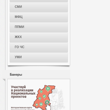
СМИ
МФЦ
ППМИ
ЖКХ
ГО ЧС
УМИ
Банеры