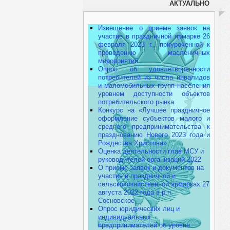
АКТУАЛЬНО
Извещение о приеме заявок на
участие в праздничной ярмарке 26
февраля 2023 г., приуроченной к
проведению масленичных
мероприятий
Опрос об удовлетворенности
потребителей из числа инвалидов
и маломобильных групп населения
уровнем доступности объектов
потребительского рынка
Конкурс на «Лучшее праздничное
оформление субъектов малого и
среднего предпринимательства к
празднованию Нового 2023 года и
Рождества Христова»
Оценка деятельности глав МСУ и
руководителей организаций 2022
О приеме заявок и документов на
участие в праздничной и
сельскохозяйственной ярмарках 27
августа 2022 года в р.п.
Сосновское
Опрос юридических лиц и
индивидуальных
предпринимателей об уровне