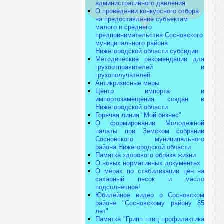
административного давления
О проведении конкурсного отбора
на предоставление субъектам
малого и среднего
предпринимательства Сосновского
муниципального района
Нижегородской области субсидии
Методические рекомендации для
грузоотправителей и
грузополучателей
Антикризисные меры
Центр импорта и
импортозамещения создан в
Нижегородской области
Горячая линия "Мой бизнес"
О формировании Молодежной
палаты при Земском собрании
Сосновского муниципального
района Нижегородской области
Памятка здорового образа жизни
О новых нормативных документах
О мерах по стабилизации цен на
сахарный песок и масло
подсолнечное!
Юбилейное видео о Сосновском
районе "Сосновскому району 85
лет"
Памятка "Грипп птиц профилактика