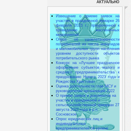
АКТУАЛЬНО
Извещение о приеме заявок на
участие в праздничной ярмарке 26
февраля 2023 г., приуроченной к
проведению масленичных
мероприятий
Опрос об удовлетворенности
потребителей из числа инвалидов
и маломобильных групп населения
уровнем доступности объектов
потребительского рынка
Конкурс на «Лучшее праздничное
оформление субъектов малого и
среднего предпринимательства к
празднованию Нового 2023 года и
Рождества Христова»
Оценка деятельности глав МСУ и
руководителей организаций 2022
О приеме заявок и документов на
участие в праздничной и
сельскохозяйственной ярмарках 27
августа 2022 года в р.п.
Сосновское
Опрос юридических лиц и
индивидуальных
предпринимателей об уровне