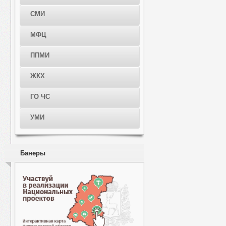
СМИ
МФЦ
ППМИ
ЖКХ
ГО ЧС
УМИ
Банеры