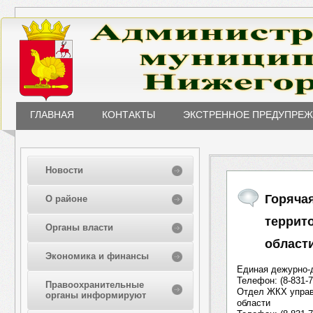
ГЛАВНАЯ
КОНТАКТЫ
ЭКСТРЕННОЕ ПРЕДУПРЕ
Новости
Горяча
О районе
террит
Органы власти
област
Экономика и финансы
Единая дежурно-
Телефон: (8-831-7
Правоохранительные
Отдел ЖКХ управ
органы информируют
области