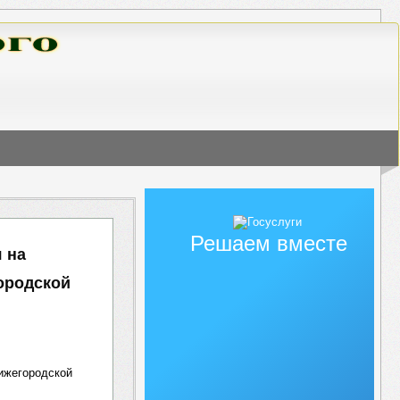
Решаем вместе
 на
ородской
ижегородской