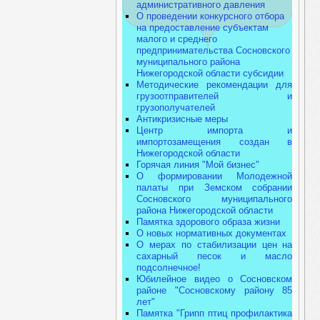
административного давления
О проведении конкурсного отбора
на предоставление субъектам
малого и среднего
предпринимательства Сосновского
муниципального района
Нижегородской области субсидии
Методические рекомендации для
грузоотправителей и
грузополучателей
Антикризисные меры
Центр импорта и
импортозамещения создан в
Нижегородской области
Горячая линия "Мой бизнес"
О формировании Молодежной
палаты при Земском собрании
Сосновского муниципального
района Нижегородской области
Памятка здорового образа жизни
О новых нормативных документах
О мерах по стабилизации цен на
сахарный песок и масло
подсолнечное!
Юбилейное видео о Сосновском
районе "Сосновскому району 85
лет"
Памятка "Грипп птиц профилактика