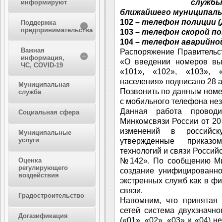
служб
информируют
ближайшего муниципаль
102 –
телефон полиции (
Поддержка
предпринимательства
103 –
телефон скорой по
104 –
телефон аварийной
Важная
Распоряжение Правительс
информация,
«О введении номеров вы
ЧС, COVID-19
«101», «102», «103», 
населения» подписано 28 а
Муниципальная
Позвонить по данным номер
служба
с мобильного телефона нез
Данная работа проводи
Социальная сфера
Минкомсвязи России от 2
изменений в российс
Муниципальные
услуги
утвержденные приказо
технологий и связи Россий
№142». По сообщению Мин
Оценка
регулирующего
создание унифицированно
воздействия
экстренных служб как в фи
связи.
Градостроительство
Напомним, что принятая
сетей система двухзначн
Догазификация
(«01», «02», «03» и «04) 