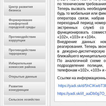
по техническим требовани
Центр развития
Теперь вызвать необходи
бизнеса
будь то мобильная или фик
оператора связи, набрав
Формирование
переходный период номера
комфортной
городской среды
экстренных служб со
функционировать совме
«102», «103» и «104».
Противодействие
коррупции
Внедрение данных ном
реагирования. Теперь звон
Противодействие
в дежурно-диспетчерску
терроризму
ближайшего муниципальног
По аналогичной схеме о
Избирательная
подразделение полиции
комиссия района
телефонам «102», «103» и 
Открытые данные
Ссылки на информационны
https://yadi.sk/d/5hClKwb
Развитие
конкуренции
https://yadi.sk/i/l_aaDb0g7O
Сельское хозяйство