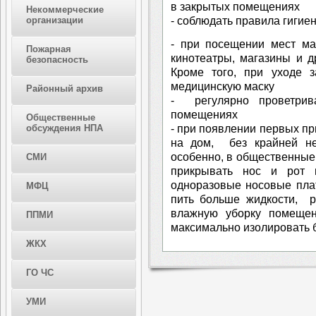
в закрытых помещениях
Некоммерческие
- соблюдать правила гигие
организации
- при посещении мест ма
Пожарная
кинотеатры, магазины и д
безопасность
Кроме того, при уходе 
медицинскую маску
Районный архив
- регулярно проветри
помещениях
Общественные
- при появлении первых пр
обсуждения НПА
на дом, без крайней не
особенно, в общественные
СМИ
прикрывать нос и рот п
одноразовые носовые плат
МФЦ
пить больше жидкости, р
влажную уборку помещени
ППМИ
максимально изолировать б
ЖКХ
ГО ЧС
УМИ