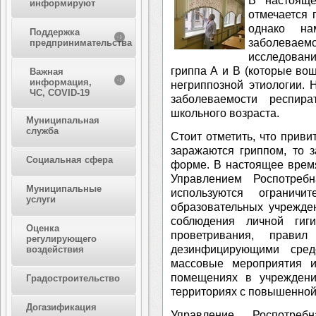
В настояще
информируют
отмечается
однако на
Поддержка
заболев
предпринимательства
исследован
гриппа А и В (которые вош
Важная
информация,
негриппозной этиологии. 
ЧС, COVID-19
заболеваемости респир
школьного возраста.
Муниципальная
служба
Стоит отметить, что прив
заражаются гриппом, то 
Социальная сфера
форме. В настоящее врем
Управлением Роспотреб
Муниципальные
используются огранич
услуги
образовательных учрежде
соблюдения личной гиг
Оценка
проветривания, прави
регулирующего
дезинфицирующими средс
воздействия
массовые мероприятия и
помещениях в учреждени
Градостроительство
территориях с повышенной
Догазификация
Управление Роспотребн