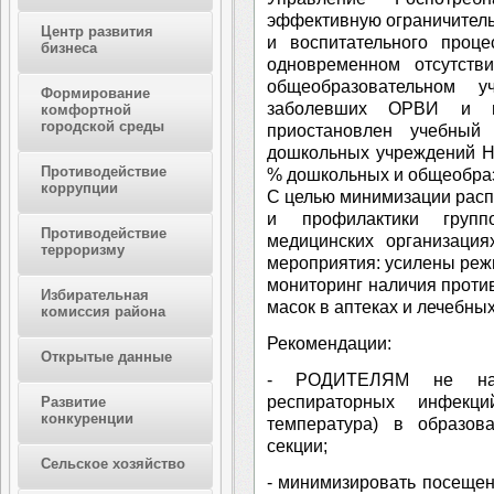
эффективную ограничитель
Центр развития
и воспитательного проц
бизнеса
одновременном отсутств
общеобразовательном 
Формирование
заболевших ОРВИ и г
комфортной
городской среды
приостановлен учебный
дошкольных учреждений Ни
Противодействие
% дошкольных и общеобра
коррупции
С целью минимизации рас
и профилактики групп
Противодействие
медицинских организация
терроризму
мероприятия: усилены реж
мониторинг наличия проти
Избирательная
масок в аптеках и лечебны
комиссия района
Рекомендации:
Открытые данные
- РОДИТЕЛЯМ не нап
респираторных инфекци
Развитие
конкуренции
температура) в образов
секции;
Сельское хозяйство
- минимизировать посеще