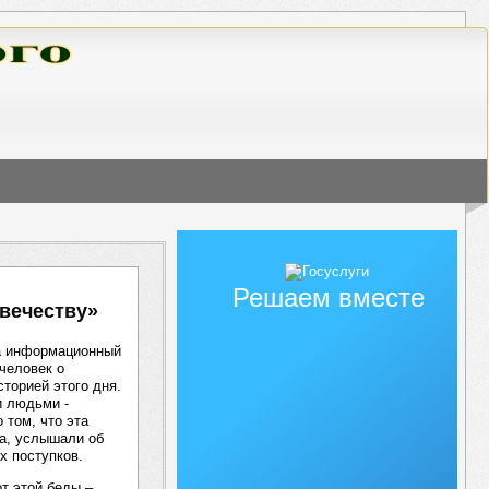
Решаем вместе
вечеству»
ла информационный
человек о
торией этого дня.
и людьми -
 том, что эта
ва, услышали об
х поступков.
т этой беды –