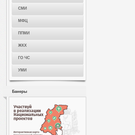
СМИ
МФЦ
ППМИ
ЖКХ
ГО ЧС
УМИ
Банеры