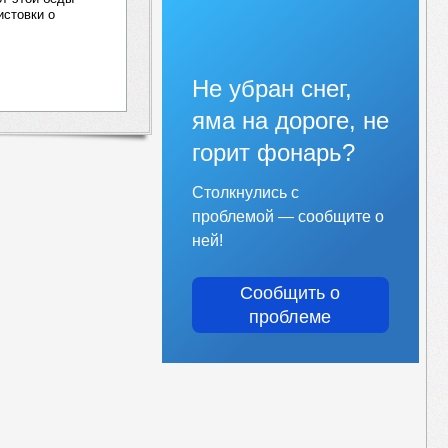
истовки о
Не убран снег,
яма на дороге, не
горит фонарь?
Столкнулись с
проблемой — сообщите о
ней!
Сообщить о
проблеме