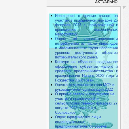
АКТУАЛЬНО
Извещение о приеме заявок на
участие в праздничной ярмарке 26
февраля 2023 г., приуроченной к
проведению масленичных
мероприятий
Опрос об удовлетворенности
потребителей из числа инвалидов
и маломобильных групп населения
уровнем доступности объектов
потребительского рынка
Конкурс на «Лучшее праздничное
оформление субъектов малого и
среднего предпринимательства к
празднованию Нового 2023 года и
Рождества Христова»
Оценка деятельности глав МСУ и
руководителей организаций 2022
О приеме заявок и документов на
участие в праздничной и
сельскохозяйственной ярмарках 27
августа 2022 года в р.п.
Сосновское
Опрос юридических лиц и
индивидуальных
предпринимателей об уровне