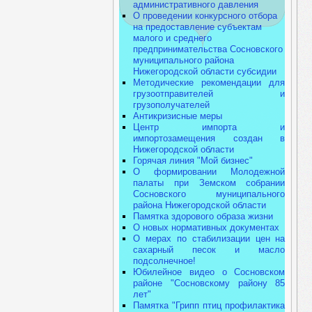
административного давления
О проведении конкурсного отбора
на предоставление субъектам
малого и среднего
предпринимательства Сосновского
муниципального района
Нижегородской области субсидии
Методические рекомендации для
грузоотправителей и
грузополучателей
Антикризисные меры
Центр импорта и
импортозамещения создан в
Нижегородской области
Горячая линия "Мой бизнес"
О формировании Молодежной
палаты при Земском собрании
Сосновского муниципального
района Нижегородской области
Памятка здорового образа жизни
О новых нормативных документах
О мерах по стабилизации цен на
сахарный песок и масло
подсолнечное!
Юбилейное видео о Сосновском
районе "Сосновскому району 85
лет"
Памятка "Грипп птиц профилактика