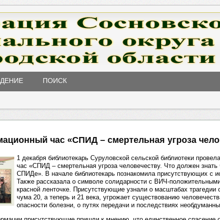
ЖДЕНИЕ
ПОИСК
ационный час «СПИД – смертельная угроза чело
1 декабря библиотекарь Суруловской сельской библиотеки прове
час «СПИД – смертельная угроза человечеству. Что должен знать 
СПИДе». В начале библиотекарь познакомила присутствующих с ис
Также рассказала о символе солидарности с ВИЧ-положительным
красной ленточке. Присутствующие узнали о масштабах трагедии о
чума 20, а теперь и 21 века, угрожает существованию человечест
опасности болезни, о путях передачи и последствиях необдуманны
рмации присутствующие пришли к мнению, что единственное спасение о