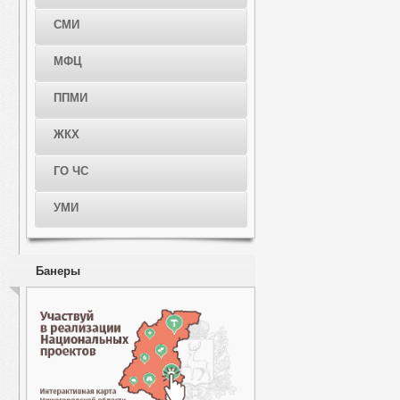
СМИ
МФЦ
ППМИ
ЖКХ
ГО ЧС
УМИ
Банеры