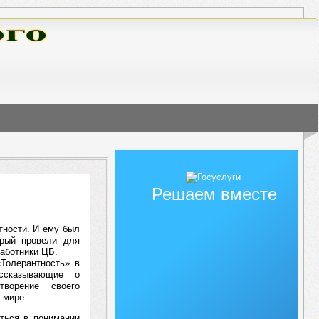
Решаем вместе
тности. И ему был
орый провели для
работники ЦБ.
Толерантность» в
ассказывающие о
творение своего
 мире.
аться в понимании