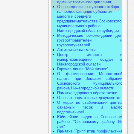
административного давления
О проведении конкурсного отбора
на предоставление субъектам
малого и среднего
предпринимательства Сосновского
муниципального района
Нижегородской области субсидии
Методические рекомендации для
грузоотправителей и
грузополучателей
Антикризисные меры
Центр импорта и
импортозамещения создан в
Нижегородской области
Горячая линия "Мой бизнес"
О формировании Молодежной
палаты при Земском собрании
Сосновского муниципального
района Нижегородской области
Памятка здорового образа жизни
О новых нормативных документах
О мерах по стабилизации цен на
сахарный песок и масло
подсолнечное!
Юбилейное видео о Сосновском
районе "Сосновскому району 85
лет"
Памятка "Грипп птиц профилактика