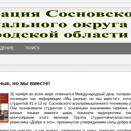
ЖДЕНИЕ
ПОИСК
ные, но мы вместе!
16 ноября во всем мире отмечался Международный день толеран
посвящен час информации «Мы разные, но мы вместе!», кот
студентов 41 и 13 гр. Сосновского агропромышленного техникума 
Они познакомили студентов с основными значениями термина «
разных языках земного шара, показали видеоролики, р
многообразии этого явления. Группа студентовчиталастихо
ровесника «Добро и зло», проникнутое утверждением силы добра в
епростое чувство, и как всегда, литература и здесь помогает разобр