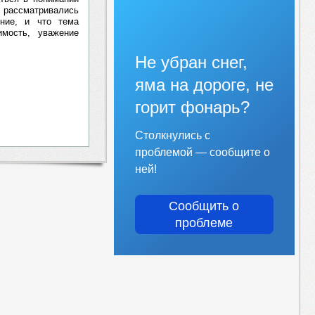
й рассматривались
ение, и что тема
имость, уважение
Не убран снег,
яма на дороге, не
горит фонарь?
Столкнулись с
проблемой — сообщите о
ней!
Сообщить о
проблеме