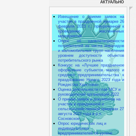
АКТУАЛЬНО
Извещение о приеме заявок на
участие в праздничной ярмарке 26
февраля 2023 г., приуроченной к
проведению масленичных
мероприятий
Опрос об удовлетворенности
потребителей из числа инвалидов
и маломобильных групп населения
уровнем доступности объектов
потребительского рынка
Конкурс на «Лучшее праздничное
оформление субъектов малого и
среднего предпринимательства к
празднованию Нового 2023 года и
Рождества Христова»
Оценка деятельности глав МСУ и
руководителей организаций 2022
О приеме заявок и документов на
участие в праздничной и
сельскохозяйственной ярмарках 27
августа 2022 года в р.п.
Сосновское
Опрос юридических лиц и
индивидуальных
предпринимателей об уровне