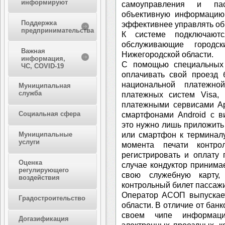
информируют
самоуправления и пас
объективную информацию 
Поддержка
эффективнее управлять о
предпринимательства
К системе подключаютс
обслуживающие город
Важная
Нижегородской области.
информация,
С помощью специальных 
ЧС, COVID-19
оплачивать свой проезд 
национальной платежно
Муниципальная
служба
платежных систем Visa, 
платежными сервисами Ap
Социальная сфера
смартфонами Android c в
это нужно лишь приложить
или смартфон к терминалу
Муниципальные
услуги
момента печати контро
регистрировать и оплату
Оценка
случае кондуктор принима
регулирующего
свою служебную карту,
воздействия
контрольный билет пассажи
Оператор АСОП выпускает
Градостроительство
области. В отличие от бан
своем чипе информац
Догазификация