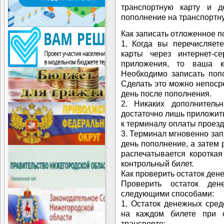
транспортную карту и д
пополнение на транспортну
Как записать отложенное п
1. Когда вы перечисляет
карты через интернет-
приложения, то ваша к
Необходимо записать поп
Сделать это можно непоср
день после пополнения.
2. Никаких дополнитель
достаточно лишь приложить
к терминалу оплаты проезд
3. Терминал мгновенно за
день пополнение, а затем 
распечатывается коротка
контрольный билет.
Как проверить остаток дене
Проверить остаток ден
следующими способами:
1. Остаток денежных сред
на каждом билете при 
транспорте;