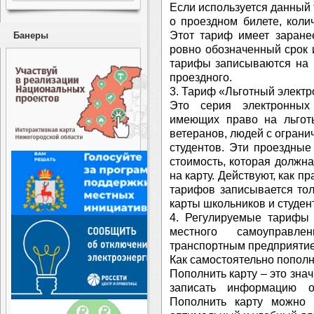
Если используется данный
о проездном билете, колич
Этот тариф имеет заране
Банеры
ровно обозначенный срок и
тарифы записываются на 
проездного.
3. Тариф «Льготный электр
Это серия электронных
имеющих право на льготы
ветеранов, людей с огран
студентов. Эти проездны
стоимость, которая должн
на карту. Действуют, как п
тарифов записывается тол
карты школьников и студен
4. Регулируемые тарифы 
местного самоуправл
транспортным предприяти
Как самостоятельно пополн
Пополнить карту – это зна
записать информацию о
Пополнить карту можно