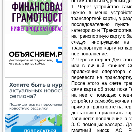
оптимальный и удобный дл
1. Через устройство сам
нужно в меню устройст
транспортной карты, в ра
последовательно пункт
категории» и "Транспортна
на транспортную карту с б
следуя инструкциям на
транспортную карту из ка
нее пополнение.
2. Через интернет. Для эт
или в личный кабинет С
приложение оператора 
перевести на транспортн
После этого на счете тра
сама карта об этом пока "
на нее с помощью специ
устройств самообслуживан
прямо в транспорте на тер
достаточно приложить ка
запишется пополнение, а з
3. С помощью кассира. Дл
газетный киоск АО Ро