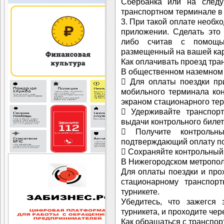
Сбербанка или на след
транспортном терминале в 
3. При такой оплате необх
приложении. Сделать это
либо считав с помощь
размещенный на вашей кар
Как оплачивать проезд тра
В общественном наземном
 Для оплаты поездки пр
мобильного терминала кон
экраном стационарного тер
 Удерживайте транспор
выдачи контрольного билет
 Получите контрольны
подтверждающий оплату по
 Сохраняйте контрольный 
В Нижегородском метропо
Для оплаты поездки и прох
стационарному транспорт
турникете.
Убедитесь, что зажегся 
турникета, и проходите чере
Как обращаться с транспор