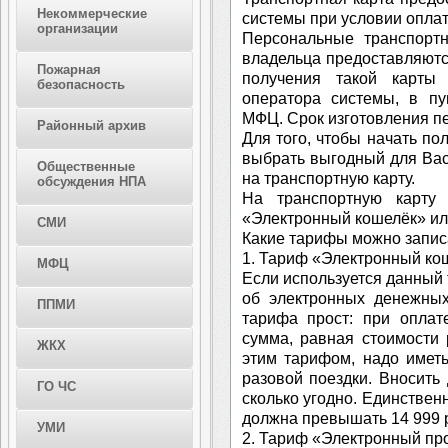
Некоммерческие
системы при условии оплат
организации
Персональные транспорт
владельца предоставляютс
Пожарная
получения такой карты
безопасность
оператора системы, в пу
МФЦ. Срок изготовления пе
Районный архив
Для того, чтобы начать по
выбрать выгодный для Вас 
Общественные
на транспортную карту.
обсуждения НПА
На транспортную карту
«Электронный кошелёк» ил
СМИ
Какие тарифы можно записа
1. Тариф «Электронный ко
МФЦ
Если используется данный
об электронных денежных
ППМИ
тарифа прост: при оплат
сумма, равная стоимости 
ЖКХ
этим тарифом, надо имет
разовой поездки. Вносить 
ГО ЧС
сколько угодно. Единствен
должна превышать 14 999 
УМИ
2. Тариф «Электронный про