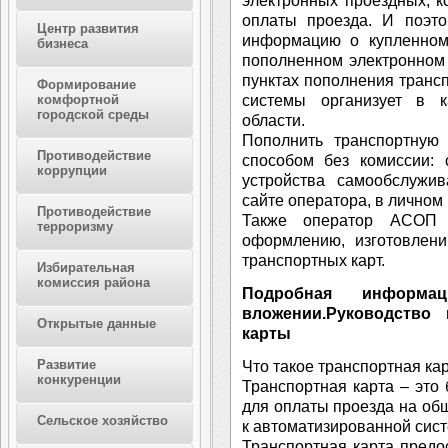
электронных проездных, к
оплаты проезда. И поэто
Центр развития
информацию о купленном
бизнеса
пополненном электронном 
пунктах пополнения трансп
Формирование
системы организует в 
комфортной
городской среды
области.
Пополнить транспортную
Противодействие
способом без комиссии: 
коррупции
устройства самообслужив
сайте оператора, в личном
Противодействие
Также оператор АСОП 
терроризму
оформлению, изготовлен
транспортных карт.
Избирательная
комиссия района
Подробная информ
вложении.Руководство
Открытые данные
карты
Развитие
Что такое транспортная ка
конкуренции
Транспортная карта – это 
для оплаты проезда на об
Сельское хозяйство
к автоматизированной сист
Транспортная карта предо