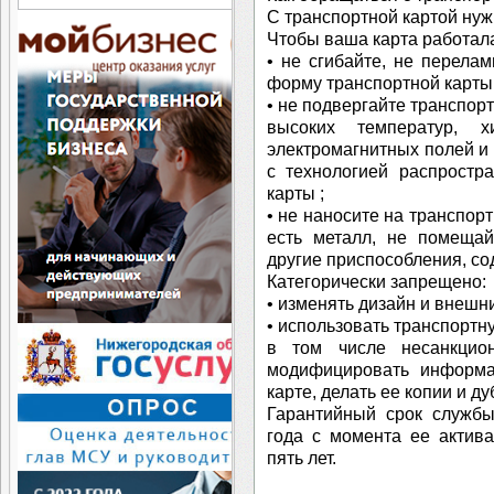
С транспортной картой нуж
Чтобы ваша карта работал
• не сгибайте, не перела
форму транспортной карты
• не подвергайте транспор
высоких температур, х
электромагнитных полей и 
с технологией распростр
карты ;
• не наносите на транспор
есть металл, не помещай
другие приспособления, с
Категорически запрещено:
• изменять дизайн и внешн
• использовать транспортн
в том числе несанкцион
модифицировать информа
карте, делать ее копии и ду
Гарантийный срок службы
года с момента ее актива
пять лет.