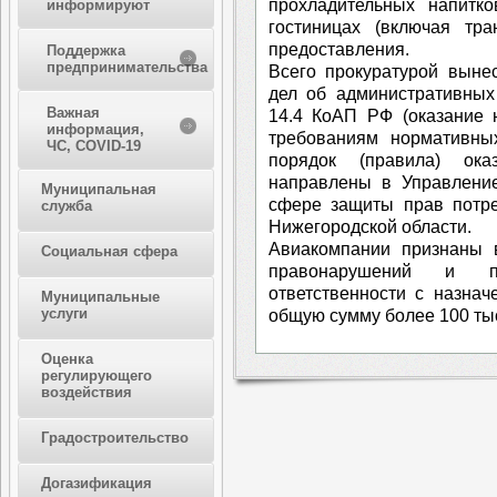
прохладительных напитко
информируют
гостиницах (включая тр
предоставления.
Поддержка
предпринимательства
Всего прокуратурой выне
дел об административных
Важная
14.4 КоАП РФ (оказание 
информация,
требованиям нормативны
ЧС, COVID-19
порядок (правила) ока
направлены в Управлени
Муниципальная
сфере защиты прав потре
служба
Нижегородской области.
Авиакомпании признаны 
Социальная сфера
правонарушений и п
ответственности с назна
Муниципальные
услуги
общую сумму более 100 ты
Оценка
регулирующего
воздействия
Градостроительство
Догазификация